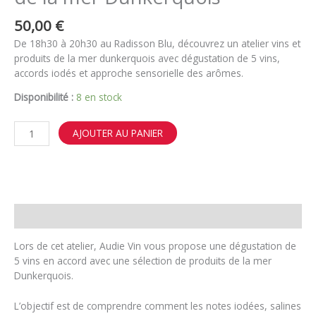
50,00
€
De 18h30 à 20h30 au Radisson Blu, découvrez un atelier vins et
produits de la mer dunkerquois avec dégustation de 5 vins,
accords iodés et approche sensorielle des arômes.
Disponibilité :
8 en stock
quantité
AJOUTER AU PANIER
de
12
juin
:
Atelier
Description
vins
et
Lors de cet atelier, Audie Vin vous propose une dégustation de
produits
5 vins en accord avec une sélection de produits de la mer
de
Dunkerquois.
la
mer
L’objectif est de comprendre comment les notes iodées, salines
Dunkerquois