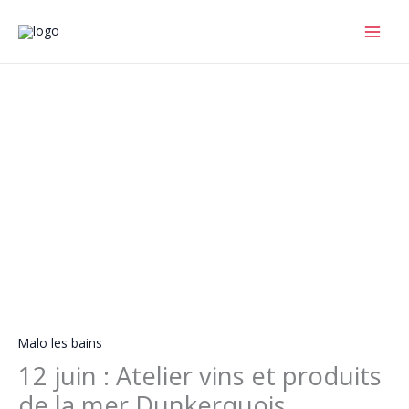
Aller
au
contenu
Malo les bains
12 juin : Atelier vins et produits
de la mer Dunkerquois